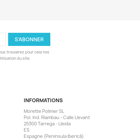
ous trouverez pour cela nos
ilisation du site.
INFORMATIONS
Morette Polimer SL
Pol. Ind. Riambau - Calle Llevant
25300 Tarrega - Lleida
ES
Espagne (Peninsula Iberică)