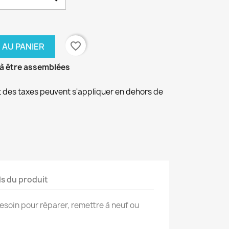
favorite_border
 AU PANIER
 à être assemblées
t des taxes peuvent s'appliquer en dehors de
ls du produit
esoin pour réparer, remettre à neuf ou